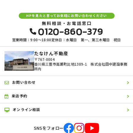
具体的には、以下の内容に従ってお客さま情報の取り扱いをいたしま
す。
HPを見たと言ってお気軽にお問い合わせください
3．お客様の情報の利用目的
無料相談・お電話窓口
0120-860-379
当社は、不動産についてのサービスをお客さまにご利用いただくにあた
り、各種の申込みの受付、訪問、提案、見積、各種の工事やサービス提
営業時間：9:00〜18:00
定休日：水曜日 第一、第三木曜日 祝日
供等の機会に、当社が直接あるいは協力会社又は業務委託先等を通じ
て、お客さまの個人情報（お客さまの電子メールアドレス、氏名、住
所、電話番号等）を取得いたしますが、これらの個人情報は下記の目的
たなけん不動産
に利用させていただきます。
〒767-0004
香川県三豊市高瀬町比地1389-1 株式会社田中建設事務
(1) 不動産についてのサービスの提供
所内
(2) 不動産についてのサービスのアフターサービスの提供
(3) 不動産についてのサービスのお知らせ・ＰＲ、調査・データ集積、
研究開発
お問い合わせ
(4) ウェブサイトシステム管理会社（以下「サイト管理会社」といいま
す。）への提供。
来店予約
(5) その他上記(1)から(4)に附随する業務の実施
なお、当社は、サイト管理会社が提供するサービス改善に必要な範囲
オンライン相談
で、お客様の個人データをサイト管理会社に提供します。
このように提供された個人データにつきましては、サイト管理会社にお
いて管理されることとなります。
サイト管理会社は、そのサービスの改善・向上を目指すことに加え、メ
SNSをフォロー
ールマガジンなどによる情報提供、お客様による購買の分析をして、当