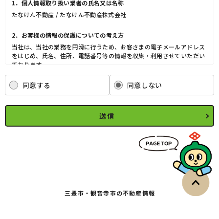
1．個人情報取り扱い業者の氏名又は名称
たなけん不動産 / たなけん不動産株式会社
2．お客様の情報の保護についての考え方
当社は、当社の業務を円滑に行うため、お客さまの電子メールアドレス
をはじめ、氏名、住所、電話番号等の情報を収集・利用させていただい
ております。
当社は、これらのお客さまの個人情報（以下「お客さま情報」といいま
す。）の適正な保護を重大な責務と認識し、この責務を果たすために、
同意する
同意しない
次の方針の下でお客さま情報を取り扱います。
(1) お客さま情報に適用される個人情報の保護に関する法律その他の関
係法令を遵守し、適切に取り扱います。また、適宜取扱いの改善に努め
送信
ます。
(2) お客さま情報の取扱いに関する規程を明確にし、従業者に周知徹底
します。また、取引先等に対しても適切にお客さま情報を取り扱うよう
に要請します。
(3) お客さま情報の収集に際しては、利用目的を特定して通知または公
表し、その利用目的にしたがってお客さま情報を取り扱います。
(4) お客さま情報の漏洩、紛失、改ざん等を防止するために必要な 対策
を講じて適切な管理を行います。
三豊市・観音寺市の不動産情報
(5) 保有するお客さま情報について、お客さま本人からの開示、訂正、
削除、利用停止の依頼を所定の窓口でお受けして、誠意をもって対応い
たします。