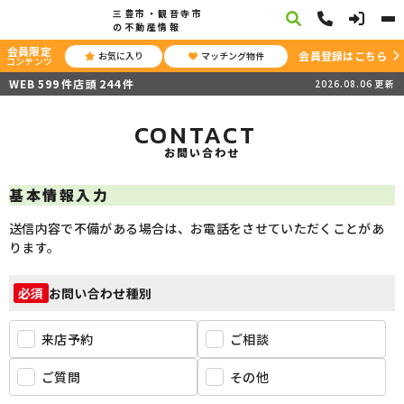
三豊市・観音寺市
の不動産情報
会員限定
会員登録はこちら
お気に入り
マッチング物件
コンテンツ
WEB
599
件
店頭
244
件
2026.08.06
更新
CONTACT
お問い合わせ
基本情報入力
送信内容で不備がある場合は、お電話をさせていただくことがあ
ります。
お問い合わせ種別
必須
来店予約
ご相談
ご質問
その他