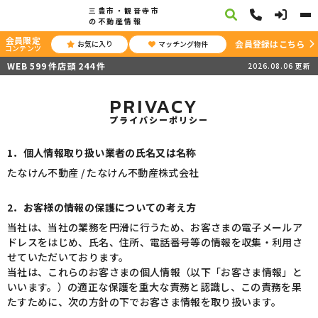
三豊市・観音寺市
の不動産情報
会員限定
会員登録はこちら
お気に入り
マッチング物件
コンテンツ
WEB
599
件
店頭
244
件
2026.08.06
更新
PRIVACY
プライバシーポリシー
1．個人情報取り扱い業者の氏名又は名称
たなけん不動産 / たなけん不動産株式会社
2．お客様の情報の保護についての考え方
当社は、当社の業務を円滑に行うため、お客さまの電子メールア
ドレスをはじめ、氏名、住所、電話番号等の情報を収集・利用さ
せていただいております。
当社は、これらのお客さまの個人情報（以下「お客さま情報」と
いいます。）の適正な保護を重大な責務と認識し、この責務を果
たすために、次の方針の下でお客さま情報を取り扱います。