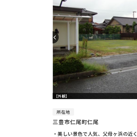
【外観】
所在地
三豊市仁尾町仁尾
・美しい景色で人気、父母ヶ浜の近