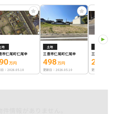
土地
土地
土地
豊市仁尾町仁尾辛
三豊市仁尾町仁尾辛
三豊市仁尾町
90
498
240
万円
万円
万円
新日：
2026.05.10
更新日：
2026.05.10
更新日：
2025.0
物件情報がありません。