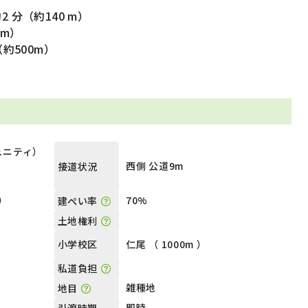
分（約140 m）
 m）
約500m）
ュニティ）
西側 公道9m
接道状況
坪）
70%
建ぺい率
土地権利
仁尾 （ 1000m ）
小学校区
私道負担
雑種地
地目
即時
引渡時期