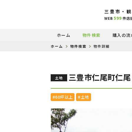
三豊市・観
599
WEB
件
店
ホーム
物件検索
購入の流
ホーム
物件検索
物件詳細
三豊市仁尾町仁尾
土地
#60坪以上
#土地