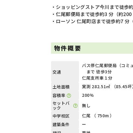
・ショッピングストア今川まで徒歩約2 
・仁尾郵便局まで徒歩約3 分（約200
・ローソン 仁尾町店まで徒歩約7 分（
物件概要
バス停仁尾郵便局（コミ
まで 徒歩3分
交通
仁尾支所車１分
実測 282.51㎡ （85.45
土地面積
200%
容積率
セットバ
無し
ック
仁尾 （ 750m ）
中学校区
ー
建築条件
更地
現況