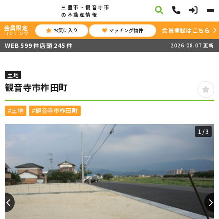
三豊市・観音寺市
の不動産情報
会員限定
会員登録はこちら
お気に入り
マッチング物件
コンテンツ
WEB
599
件
店頭
245
件
2026.08.07
更新
土地
観音寺市柞田町
#土地
#観音寺市柞田町
1
/3