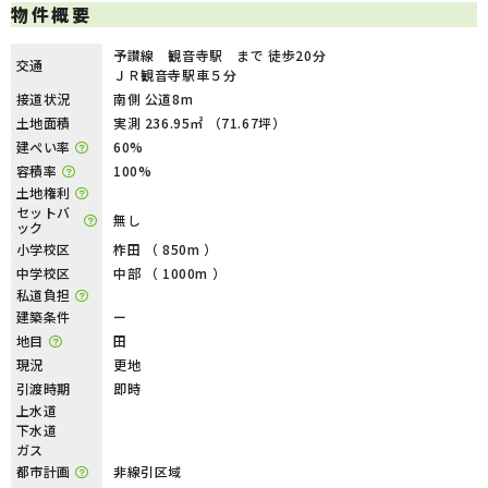
物件概要
予讃線 観音寺駅 まで 徒歩20分
交通
ＪＲ観音寺駅車５分
接道状況
南側 公道8m
土地面積
実測 236.95㎡ （71.67坪）
建ぺい率
60%
容積率
100%
土地権利
セットバ
無し
ック
小学校区
柞田 （ 850m ）
中学校区
中部 （ 1000m ）
私道負担
建築条件
ー
地目
田
現況
更地
引渡時期
即時
上水道
下水道
ガス
都市計画
非線引区域