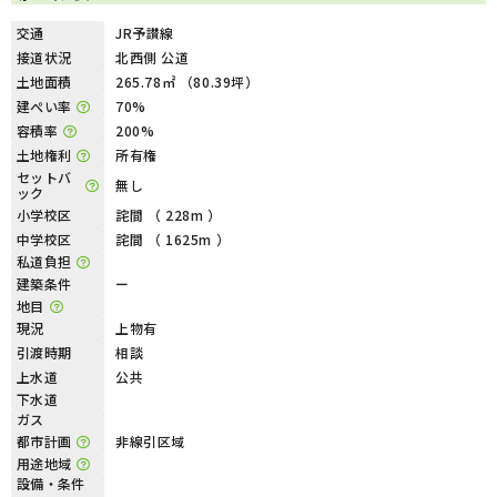
交通
JR予讃線
接道状況
北西側 公道
土地面積
265.78㎡ （80.39坪）
建ぺい率
70%
容積率
200%
土地権利
所有権
セットバ
無し
ック
小学校区
詫間 （ 228m ）
中学校区
詫間 （ 1625m ）
私道負担
建築条件
ー
地目
現況
上物有
引渡時期
相談
上水道
公共
下水道
ガス
都市計画
非線引区域
用途地域
設備・条件