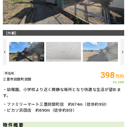
【外観】
398
所在地
万円
三豊市詫間町詫間
80.39坪
・幼稚園、小学校より近く閑静な場所となり快適な生活が望めま
す。
・ファミリーマート三豊詫間町店 約674m（徒歩約9分）
・ピカソ浜田店 約690m（徒歩約8分）
物件概要