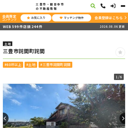
三豊市・観音寺市
の不動産情報
会員限定
会員登録はこちら
お気に入り
マッチング物件
コンテンツ
WEB
599
件
店頭
244
件
2026.08.06
更新
土地
三豊市詫間町詫間
#60坪以上
#土地
#三豊市詫間町詫間
1
/6