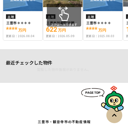
土地
土地
土地
三豊市＊＊＊＊
三豊市詫間町詫間
三豊市＊＊＊＊
スクロールできます
****
622
****
万円
万円
万円
更新日：
2026.08.04
更新日：
2026.05.09
更新日：
2025.08.03
最近チェックした物件
閲覧した物件情報がありません。
三豊市・観音寺市の不動産情報