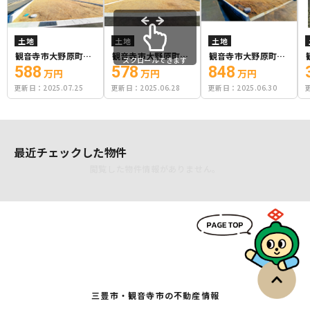
土地
土地
土地
観音寺市大野原町大
観音寺市大野原町大
観音寺市大野原町大
スクロールできます
野原
野原
野原
588
578
848
万円
万円
万円
更新日：
2025.07.25
更新日：
2025.06.28
更新日：
2025.06.30
最近チェックした物件
閲覧した物件情報がありません。
三豊市・観音寺市の不動産情報