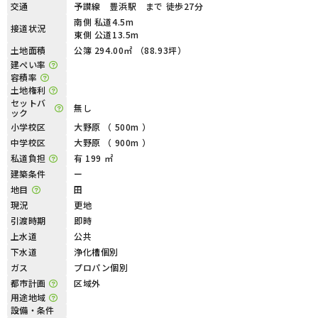
交通
予讃線 豊浜駅 まで 徒歩27分
南側 私道4.5m
接道状況
東側 公道13.5m
土地面積
公簿 294.00㎡ （88.93坪）
建ぺい率
容積率
土地権利
セットバ
無し
ック
小学校区
大野原 （ 500m ）
中学校区
大野原 （ 900m ）
私道負担
有 199 ㎡
建築条件
ー
地目
田
現況
更地
引渡時期
即時
上水道
公共
下水道
浄化槽個別
ガス
プロパン個別
都市計画
区域外
用途地域
設備・条件