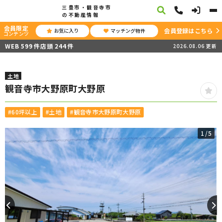
三豊市・観音寺市
の不動産情報
会員限定
会員登録はこちら
お気に入り
マッチング物件
コンテンツ
WEB
599
件
店頭
244
件
2026.08.06
更新
土地
観音寺市大野原町大野原
#60坪以上
#土地
#観音寺市大野原町大野原
1
/5