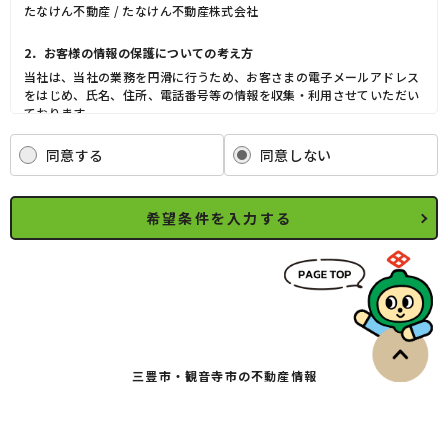
たなけん不動産 / たなけん不動産株式会社
2．お客様の情報の保護についての考え方
当社は、当社の業務を円滑に行うため、お客さまの電子メールアドレス
をはじめ、氏名、住所、電話番号等の情報を収集・利用させていただい
ております。
当社は、これらのお客さまの個人情報（以下「お客さま情報」といいま
す。）の適正な保護を重大な責務と認識し、この責務を果たすために、
同意する
同意しない
次の方針の下でお客さま情報を取り扱います。
(1) お客さま情報に適用される個人情報の保護に関する法律その他の関
係法令を遵守し、適切に取り扱います。また、適宜取扱いの改善に努め
希望条件を入力する
ます。
(2) お客さま情報の取扱いに関する規程を明確にし、従業者に周知徹底
します。また、取引先等に対しても適切にお客さま情報を取り扱うよう
に要請します。
(3) お客さま情報の収集に際しては、利用目的を特定して通知または公
表し、その利用目的にしたがってお客さま情報を取り扱います。
(4) お客さま情報の漏洩、紛失、改ざん等を防止するために必要な 対策
を講じて適切な管理を行います。
三豊市・観音寺市の不動産情報
(5) 保有するお客さま情報について、お客さま本人からの開示、訂正、
削除、利用停止の依頼を所定の窓口でお受けして、誠意をもって対応い
たします。
具体的には、以下の内容に従ってお客さま情報の取り扱いをいたしま