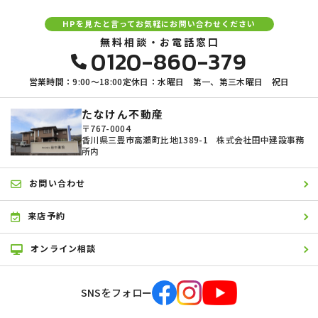
す。
HPを見たと言ってお気軽にお問い合わせください
3．お客様の情報の利用目的
無料相談・お電話窓口
0120-860-379
当社は、不動産についてのサービスをお客さまにご利用いただくにあた
り、各種の申込みの受付、訪問、提案、見積、各種の工事やサービス提
営業時間：9:00〜18:00
定休日：水曜日 第一、第三木曜日 祝日
供等の機会に、当社が直接あるいは協力会社又は業務委託先等を通じ
て、お客さまの個人情報（お客さまの電子メールアドレス、氏名、住
所、電話番号等）を取得いたしますが、これらの個人情報は下記の目的
たなけん不動産
に利用させていただきます。
〒767-0004
香川県三豊市高瀬町比地1389-1 株式会社田中建設事務
(1) 不動産についてのサービスの提供
所内
(2) 不動産についてのサービスのアフターサービスの提供
(3) 不動産についてのサービスのお知らせ・ＰＲ、調査・データ集積、
研究開発
お問い合わせ
(4) ウェブサイトシステム管理会社（以下「サイト管理会社」といいま
す。）への提供。
来店予約
(5) その他上記(1)から(4)に附随する業務の実施
なお、当社は、サイト管理会社が提供するサービス改善に必要な範囲
オンライン相談
で、お客様の個人データをサイト管理会社に提供します。
このように提供された個人データにつきましては、サイト管理会社にお
いて管理されることとなります。
サイト管理会社は、そのサービスの改善・向上を目指すことに加え、メ
SNSをフォロー
ールマガジンなどによる情報提供、お客様による購買の分析をして、当
社の事業運営を改善するために、個人データ（お客様が指定された他の