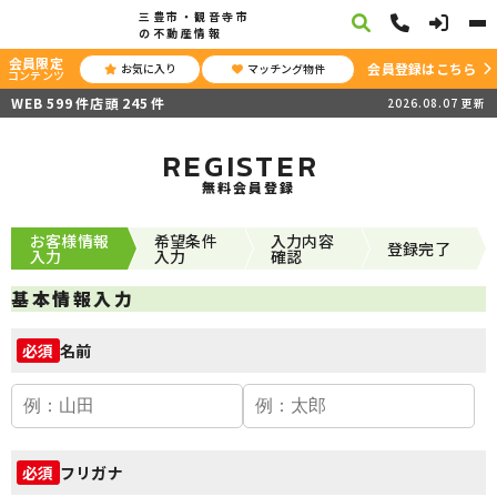
三豊市・観音寺市
の不動産情報
会員限定
会員登録はこちら
お気に入り
マッチング物件
コンテンツ
WEB
599
件
店頭
245
件
2026.08.07
更新
REGISTER
無料会員登録
お客様情報
希望条件
入力内容
登録完了
入力
入力
確認
基本情報入力
名前
必須
フリガナ
必須