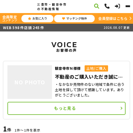
三豊市・観音寺市
の不動産情報
会員限定
会員登録はこちら
お気に入り
マッチング物件
コンテンツ
WEB
598
件
店頭
245
件
2026.08.07
更新
VOICE
お客様の声
観音寺市Ｎ様様
土地/ご購入
不動産のご購入いただき誠にあ
NO PHOTO
りがとうございます。
・なかなか売物件のない地域で条件に合う
土地を探して頂けて感謝しています。あり
がとうございました。
もっと見る
1
件
1件〜1件を表示