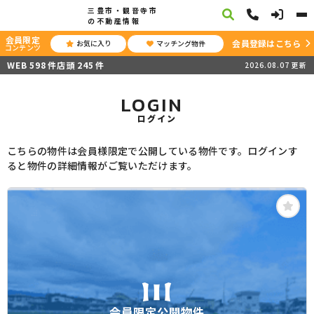
三豊市・観音寺市
の不動産情報
会員限定
会員登録はこちら
お気に入り
マッチング物件
コンテンツ
WEB
598
件
店頭
245
件
2026.08.07
更新
LOGIN
ログイン
こちらの物件は会員様限定で公開している物件です。ログインす
ると物件の詳細情報がご覧いただけます。
会員限定公開物件