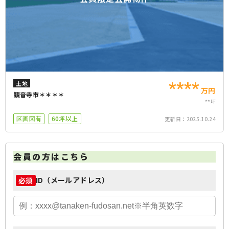
****
土地
万円
観音寺市＊＊＊＊
**坪
区画図有
60坪以上
更新日：
2025.10.24
会員の方はこちら
ID（メールアドレス）
必須