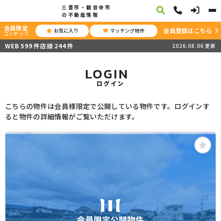
三豊市・観音寺市
の不動産情報
会員限定
会員登録はこちら
お気に入り
マッチング物件
コンテンツ
WEB
599
件
店頭
244
件
2026.08.06
更新
LOGIN
ログイン
こちらの物件は会員様限定で公開している物件です。ログインす
ると物件の詳細情報がご覧いただけます。
会員限定公開物件