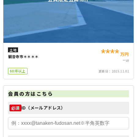
****
土地
万円
観音寺市＊＊＊＊
**坪
60坪以上
更新日：
2025.11.01
会員の方はこちら
ID（メールアドレス）
必須