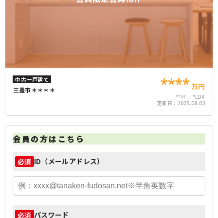
****
中古一戸建て
万円
三豊市＊＊＊＊
**坪
*LDK
更新日：
2025.08.03
会員の方はこちら
ID（メールアドレス）
必須
パスワード
必須