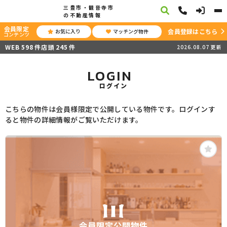
三豊市・観音寺市
の不動産情報
会員限定
会員登録はこちら
お気に入り
マッチング物件
コンテンツ
WEB
598
件
店頭
245
件
2026.08.07
更新
LOGIN
ログイン
こちらの物件は会員様限定で公開している物件です。ログインす
ると物件の詳細情報がご覧いただけます。
会員限定公開物件